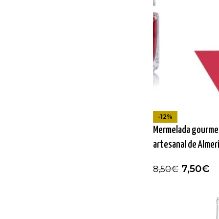
-12%
Mermelada gourmet
artesanal de Almer
7,50
€
8,50
€