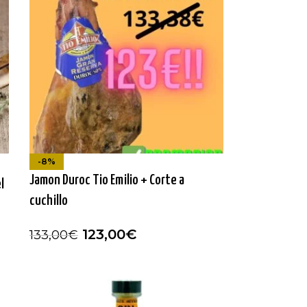
-8%
Jamon Duroc Tio Emilio + Corte a
l
cuchillo
123,00
€
133,00
€