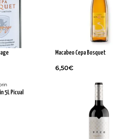
page
Macabeo Cepa Bosquet
6,50
€
n 5L Picual