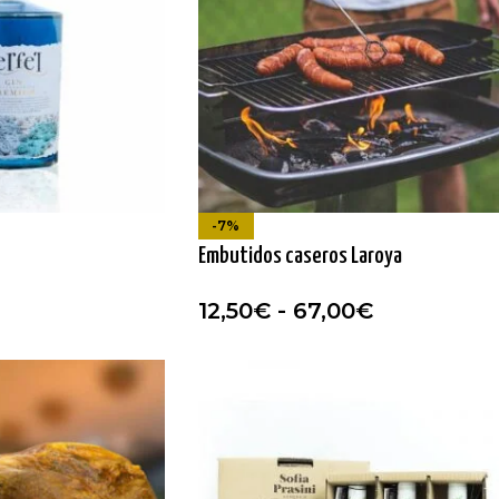
-7%
Embutidos caseros Laroya
12,50
€
-
67,00
€