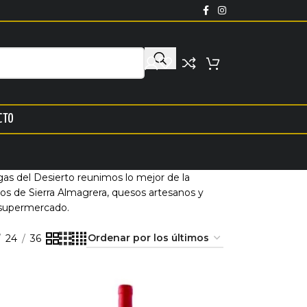
CTO
as del Desierto reunimos lo mejor de la
inos de Sierra Almagrera, quesos artesanos y
e supermercado.
24
36