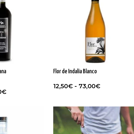
ana
Flor de Indalia Blanco
12,50
€
-
73,00
€
0
€