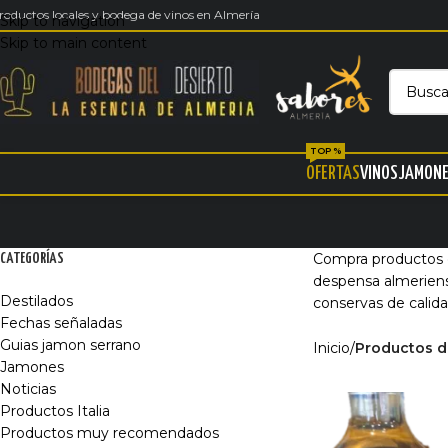
roductos locales y bodega de vinos en Almería
Skip to navigation
Skip to main content
TOP %
OFERTAS
VINOS
JAMON
Compra productos d
CATEGORÍAS
despensa almeriense
Destilados
conservas de calid
Fechas señaladas
Guias jamon serrano
Inicio
/
Productos d
Jamones
Noticias
Productos Italia
Productos muy recomendados