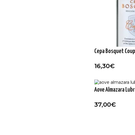
Cepa Bosquet Cou
16,30
€
Aove Almazara Lubri
37,00
€