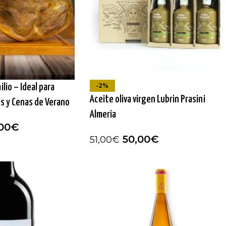
-2%
lio – Ideal para
Aceite oliva virgen Lubrin Prasini
s y Cenas de Verano
Almeria
00
€
50,00
€
51,00
€