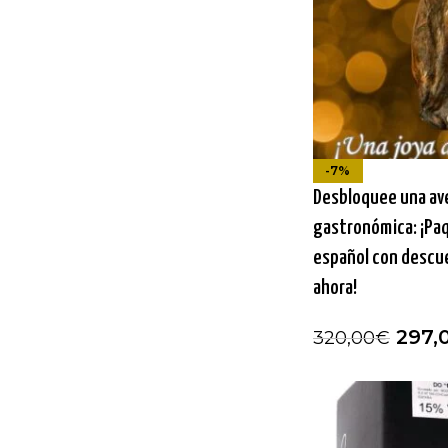
-7%
Desbloquee una av
gastronómica: ¡Pa
español con descu
ahora!
297,
320,00
€