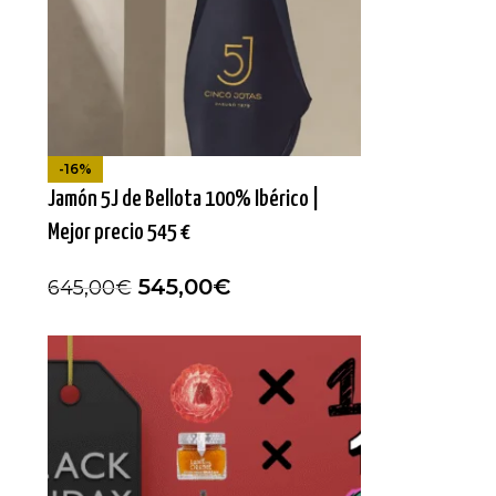
-16%
Jamón 5J de Bellota 100% Ibérico |
Mejor precio 545 €
545,00
€
645,00
€