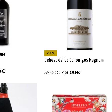
-13%
ana
Dehesa de los Canonigos Magnum
0
€
48,00
€
55,00
€