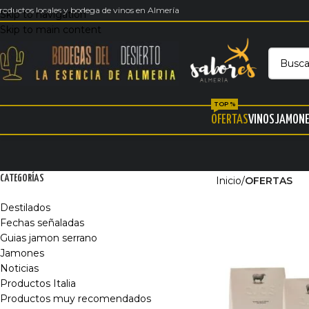
roductos locales y bodega de vinos en Almería
Skip to navigation
Skip to main content
TOP %
OFERTAS
VINOS
JAMON
CATEGORÍAS
Inicio
/
OFERTAS
Destilados
Fechas señaladas
Guias jamon serrano
Jamones
Noticias
Productos Italia
Productos muy recomendados