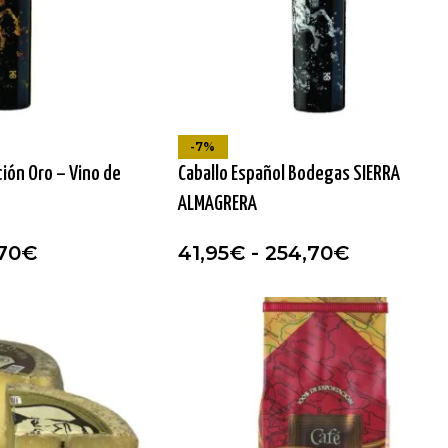
-7%
ción Oro – Vino de
Caballo Español Bodegas SIERRA
ALMAGRERA
70
€
41,95
€
-
254,70
€