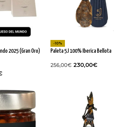
-10%
ndo 2025 (Gran Oro)
Paleta 5J 100% Iberica Bellota
230,00
€
256,00
€
€