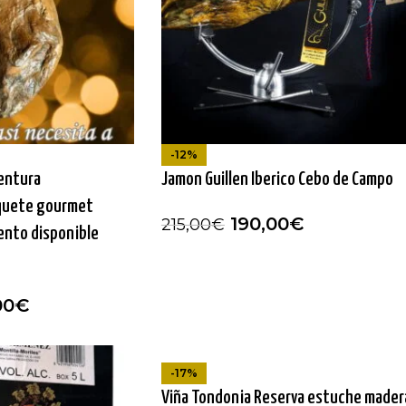
-12%
entura
Jamon Guillen Iberico Cebo de Campo
quete gourmet
190,00
€
215,00
€
ento disponible
00
€
-17%
Viña Tondonia Reserva estuche mader