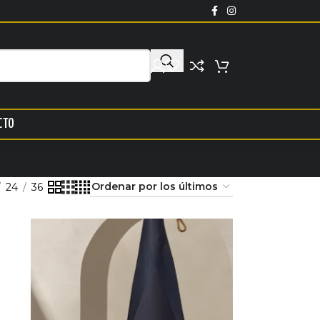
CTO
24
36