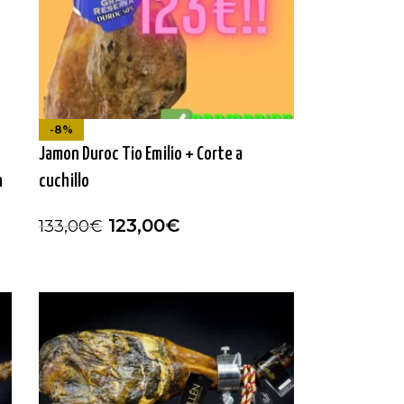
-8%
Jamon Duroc Tio Emilio + Corte a
n
cuchillo
123,00
€
133,00
€