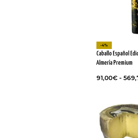
-4%
Caballo Español Edi
Almería Premium
91,00
€
-
569,