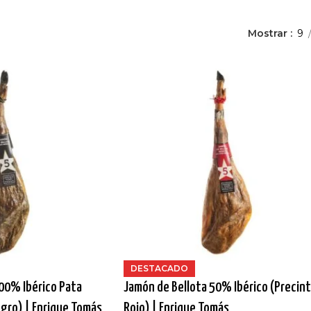
Mostrar
9
DESTACADO
00% Ibérico Pata
Jamón de Bellota 50% Ibérico (Precin
gro) | Enrique Tomás
Rojo) | Enrique Tomás