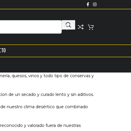
CTO
ería, quesos, vinos y todo tipo de conservas y
cion de un secado y curado lento y sin aditivos.
 de nuestro clima desértico que combinado
reconocido y valorado fuera de nuestras