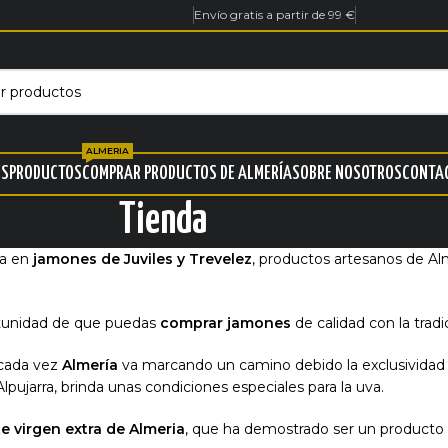
Envío gratis a partir de 99 €
ALMERIA
ES
PRODUCTOS
COMPRAR PRODUCTOS DE ALMERÍA
SOBRE NOSOTROS
CONTA
Tienda
da en
jamones de Juviles y Trevelez
, productos artesanos de Alm
tunidad de que puedas
comprar jamones
de calidad con la tradi
 cada vez
Almería
va marcando un camino debido la exclusividad
 Alpujarra, brinda unas condiciones especiales para la uva.
te virgen extra de Almeria
, que ha demostrado ser un producto 