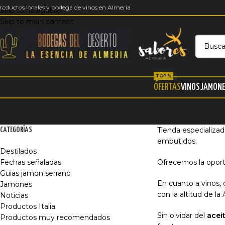
roductos locales y bodega de vinos en Almería
Skip to navigation
Skip to main content
TOP %
OFERTAS
VINOS
JAMON
Tienda especializa
CATEGORÍAS
embutidos.
Destilados
Fechas señaladas
Ofrecemos la opor
Guias jamon serrano
En cuanto a vinos,
Jamones
con la altitud de la
Noticias
Productos Italia
Sin olvidar del
acei
Productos muy recomendados