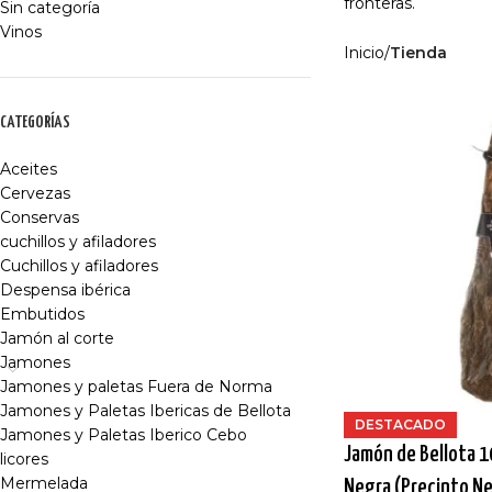
fronteras.
Sin categoría
Vinos
Inicio
/
Tienda
CATEGORÍAS
Aceites
Cervezas
Conservas
cuchillos y afiladores
Cuchillos y afiladores
Despensa ibérica
Embutidos
Jamón al corte
Jamones
Jamones y paletas Fuera de Norma
Jamones y Paletas Ibericas de Bellota
DESTACADO
Jamones y Paletas Iberico Cebo
Jamón de Bellota 1
licores
Mermelada
Negra (Precinto Ne