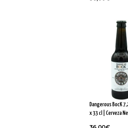
Dangerous BocK 7,2
x 33 cl | Cerveza N
36,00
€