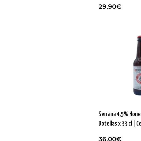
29,90
€
Serrana 4,5% Honey
Botellas x 33 cl | 
36,00
€