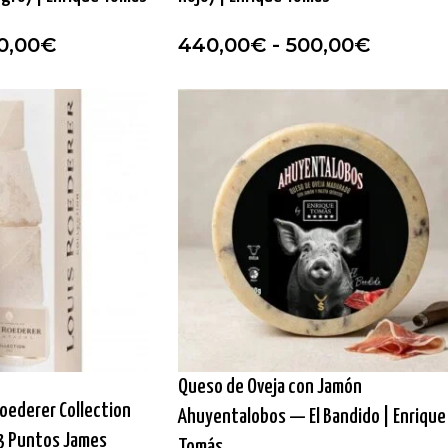
0,00
€
440,00
€
-
500,00
€
Queso de Oveja con Jamón
oederer Collection
Ahuyentalobos — El Bandido | Enrique
93 Puntos James
Tomás