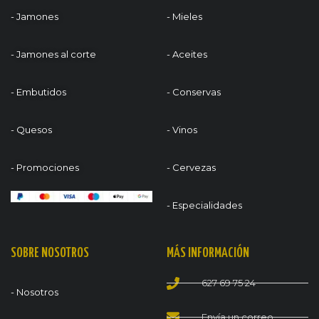
- Jamones
- Mieles
- Jamones al corte
- Aceites
- Embutidos
- Conservas
- Quesos
- Vinos
- Promociones
- Cervezas
- Especialidades
SOBRE NOSOTROS
MÁS INFORMACIÓN
627 69 75 24
- Nosotros
Envía un correo