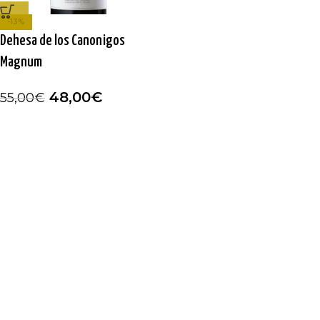
-13%
Dehesa de los Canonigos
Magnum
48,00
€
55,00
€