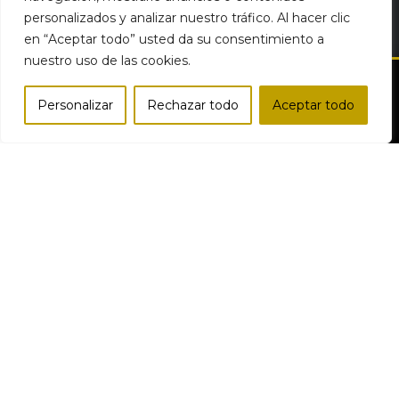
personalizados y analizar nuestro tráfico. Al hacer clic
en “Aceptar todo” usted da su consentimiento a
nuestro uso de las cookies.
Personalizar
Rechazar todo
Aceptar todo
Tienda
Lista de deseos
Carro
Mi cuenta
Comparar
Bodegas del Desierto | Productos Gourmet Online © Todos los
derechos reservados