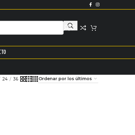
CTO
24
36