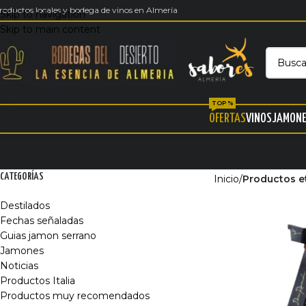
roductos locales y bodega de vinos en Almería
Skip to navigation
Skip to main content
TOP %
OFERTAS
VINOS
JAMON
CATEGORÍAS
Inicio
/
Productos e
Destilados
Fechas señaladas
Guias jamon serrano
Jamones
Noticias
Productos Italia
Productos muy recomendados