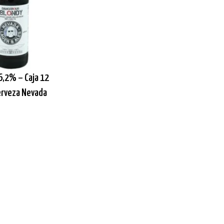
6,2% – Caja 12
Cerveza Nevada