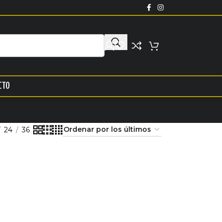
CTO
24
36