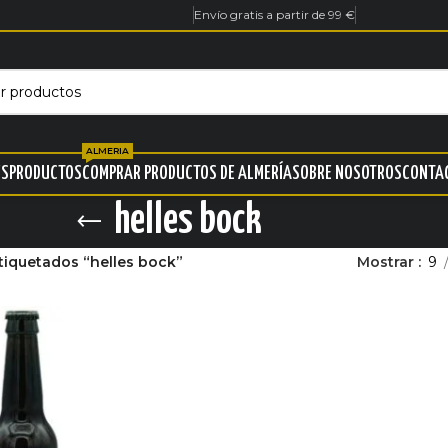
Envío gratis a partir de 99 €
ALMERIA
ES
PRODUCTOS
COMPRAR PRODUCTOS DE ALMERÍA
SOBRE NOSOTROS
CONTA
helles bock
tiquetados “helles bock”
Mostrar
9