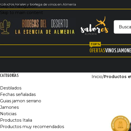
roductos locales y bodega de vinos en Almería
Skip to navigation
Skip to main content
TOP %
OFERTAS
VINOS
JAMON
CATEGORÍAS
Inicio
/
Productos e
Destilados
Fechas señaladas
Guias jamon serrano
Jamones
Noticias
Productos Italia
Productos muy recomendados