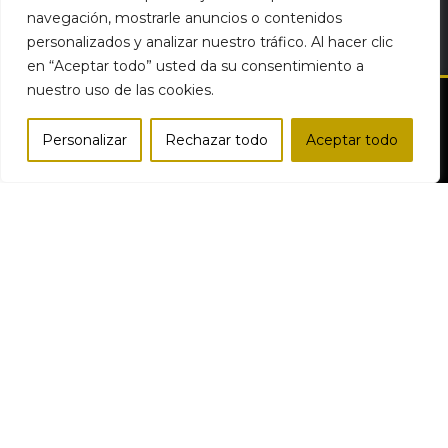
navegación, mostrarle anuncios o contenidos
personalizados y analizar nuestro tráfico. Al hacer clic
en “Aceptar todo” usted da su consentimiento a
nuestro uso de las cookies.
Personalizar
Rechazar todo
Aceptar todo
Bodegas del Desierto | Productos Gourmet Online © Todos los
Tienda
Lista de deseos
Carro
Mi cuenta
Comparar
derechos reservados