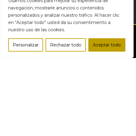
Usamos cookies para mejorar su experiencia de
navegación, mostrarle anuncios o contenidos
personalizados y analizar nuestro tráfico. Al hacer clic
en “Aceptar todo” usted da su consentimiento a
nuestro uso de las cookies.
Personalizar
Rechazar todo
Aceptar todo
Bodegas del Desierto | Productos Gourmet Online © Todos los
Tienda
Lista de deseos
Carro
Mi cuenta
Comparar
derechos reservados