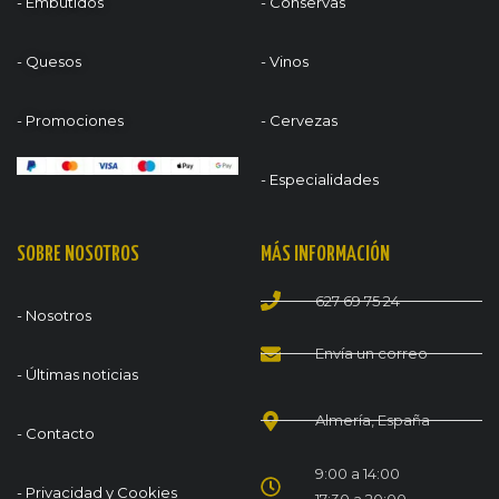
- Embutidos
- Conservas
- Quesos
- Vinos
- Promociones
- Cervezas
- Especialidades
SOBRE NOSOTROS
MÁS INFORMACIÓN
627 69 75 24
- Nosotros
Envía un correo
- Últimas noticias
Almería, España
- Contacto
9:00 a 14:00
- Privacidad y Cookies
17:30 a 20:00