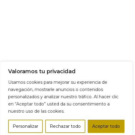
Valoramos tu privacidad
Usamos cookies para mejorar su experiencia de
navegación, mostrarle anuncios o contenidos
personalizados y analizar nuestro tráfico. Al hacer clic
en “Aceptar todo” usted da su consentimiento a
nuestro uso de las cookies.
Personalizar
Rechazar todo
Aceptar todo
Tienda
Lista de deseos
Carro
Mi cuenta
Comparar