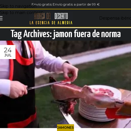
Envío gratis Envío gratis a partir de 99 €
Skip to navigation
Skip to main content
Despensa ibéri
Tag Archives: jamon fuera de norma
24
JUL
JAMONES