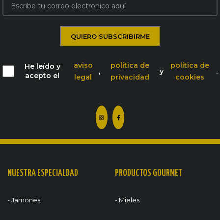
aviso
política de
política de
He leído y
,
y
.
acepto el
legal
privacidad
cookies
NUESTRA ESPECIALDAD
PRODUCTOS GOURMET
- Jamones
- Mieles