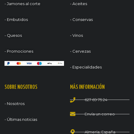
- Jamones al corte
- Aceites
- Embutidos
- Conservas
- Quesos
- Vinos
- Promociones
- Cervezas
- Especialidades
SOBRE NOSOTROS
MÁS INFORMACIÓN
627 69 75 24
- Nosotros
Envía un correo
- Últimas noticias
Almería, España