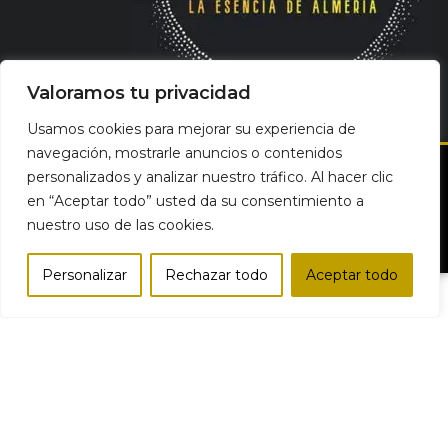
Valoramos tu privacidad
Usamos cookies para mejorar su experiencia de
navegación, mostrarle anuncios o contenidos
personalizados y analizar nuestro tráfico. Al hacer clic
en “Aceptar todo” usted da su consentimiento a
nuestro uso de las cookies.
Bodegas del Desierto | Productos Gourmet Online © Todos los
derechos reservados
Personalizar
Rechazar todo
Aceptar todo
Tienda
Lista de deseos
Carro
Mi cuenta
Comparar