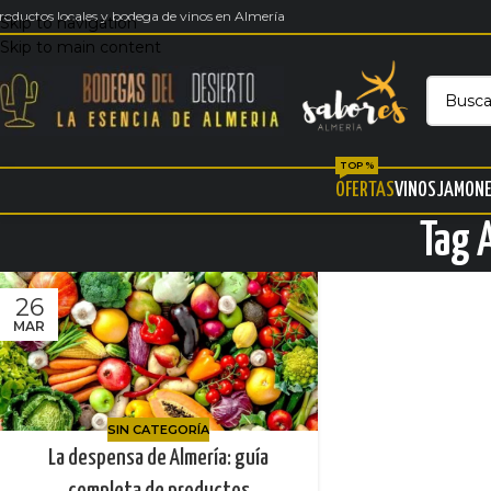
roductos locales y bodega de vinos en Almería
Skip to navigation
Skip to main content
TOP %
OFERTAS
VINOS
JAMON
Tag 
26
MAR
SIN CATEGORÍA
La despensa de Almería: guía
completa de productos