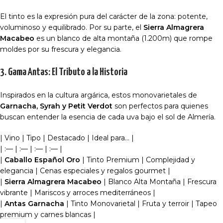
El tinto es la expresión pura del carácter de la zona: potente,
voluminoso y equilibrado. Por su parte, el
Sierra Almagrera
Macabeo
es un blanco de alta montaña (1.200m) que rompe
moldes por su frescura y elegancia.
3. Gama Antas: El Tributo a la Historia
Inspirados en la cultura argárica, estos monovarietales de
Garnacha, Syrah y Petit Verdot
son perfectos para quienes
buscan entender la esencia de cada uva bajo el sol de Almería.
| Vino | Tipo | Destacado | Ideal para… |
| :— | :— | :— | :— |
|
Caballo Español Oro
| Tinto Premium | Complejidad y
elegancia | Cenas especiales y regalos gourmet |
|
Sierra Almagrera Macabeo
| Blanco Alta Montaña | Frescura
vibrante | Mariscos y arroces mediterráneos |
|
Antas Garnacha
| Tinto Monovarietal | Fruta y terroir | Tapeo
premium y carnes blancas |