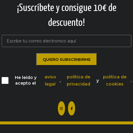
¡Suscríbete y consigue 10€ de
descuento!
aviso
política de
política de
He leído y
,
y
.
acepto el
legal
privacidad
cookies