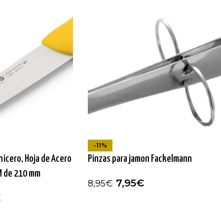
-11%
nicero, Hoja de Acero
Pinzas para jamon Fackelmann
M de 210 mm
7,95
€
8,95
€
€