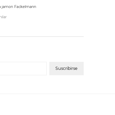
ra jamon Fackelmann
ilar
Suscribirse