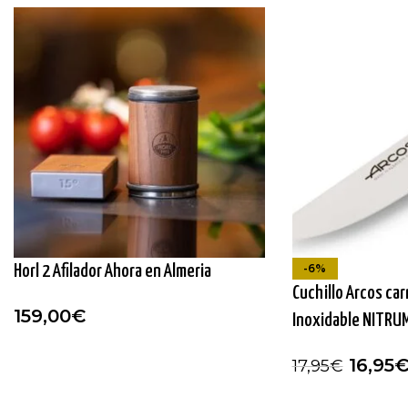
-6%
Horl 2 Afilador Ahora en Almeria
Cuchillo Arcos car
159,00
€
Inoxidable NITRU
16,95
17,95
€