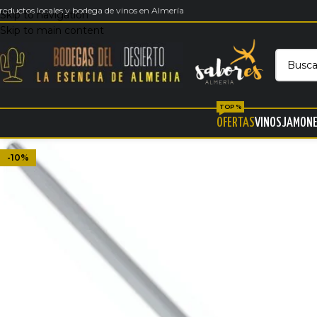
roductos locales y bodega de vinos en Almería
Skip to navigation
Skip to main content
TOP %
OFERTAS
VINOS
JAMON
-10%