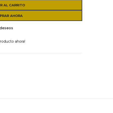
R AL CARRITO
PRAR AHORA
e deseos
roducto ahora!