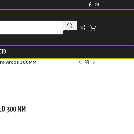
CTO
ero Arcos 300MM
M
LO 300 MM