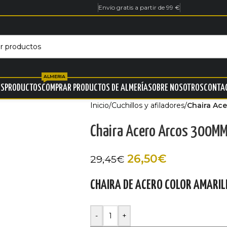
Envío gratis a partir de 99 €
ALMERIA
ES
PRODUCTOS
COMPRAR PRODUCTOS DE ALMERÍA
SOBRE NOSOTROS
CONTA
Inicio
/
Cuchillos y afiladores
/
Chaira Ac
Chaira Acero Arcos 300M
26,50
€
29,45
€
CHAIRA DE ACERO COLOR AMARIL
-
+