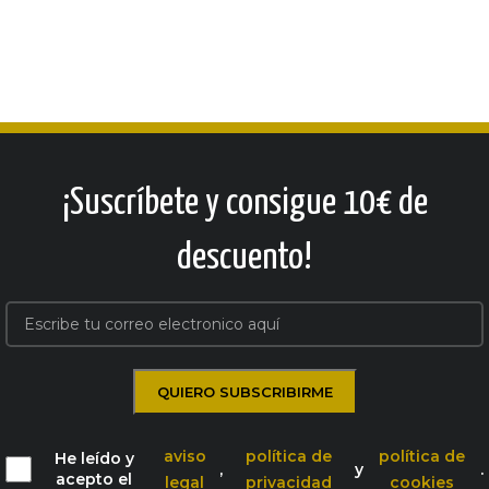
¡Suscríbete y consigue 10€ de
descuento!
aviso
política de
política de
He leído y
,
y
.
acepto el
legal
privacidad
cookies