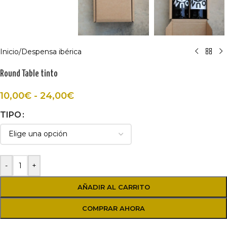
Inicio
/
Despensa ibérica
Round Table tinto
10,00
€
-
24,00
€
TIPO
-
+
AÑADIR AL CARRITO
COMPRAR AHORA