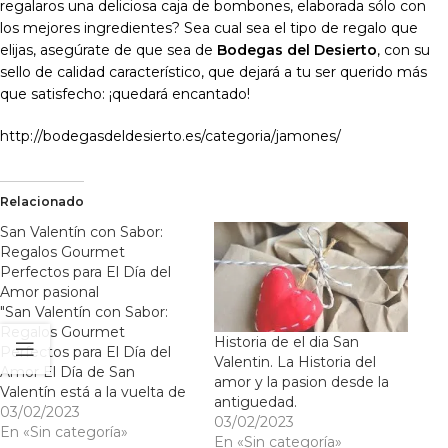
regalaros una deliciosa caja de bombones, elaborada sólo con
los mejores ingredientes? Sea cual sea el tipo de regalo que
elijas, asegúrate de que sea de
Bodegas del Desierto
, con su
sello de calidad característico, que dejará a tu ser querido más
que satisfecho: ¡quedará encantado!
http://bodegasdeldesierto.es/categoria/jamones/
Relacionado
San Valentín con Sabor:
Regalos Gourmet
Perfectos para El Día del
Amor pasional
"San Valentín con Sabor:
Regalos Gourmet
Historia de el dia San
Perfectos para El Día del
Valentin. La Historia del
Amor El Día de San
amor y la pasion desde la
Valentín está a la vuelta de
antiguedad.
la esquina y si estás
03/02/2023
03/02/2023
buscando un regalo con
En «Sin categoría»
En «Sin categoría»