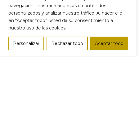
navegación, mostrarle anuncios o contenidos
personalizados y analizar nuestro tráfico. Al hacer clic
en “Aceptar todo” usted da su consentimiento a
nuestro uso de las cookies.
Personalizar
Rechazar todo
Aceptar todo
Tienda
Lista de deseos
Carro
Mi cuenta
Comparar