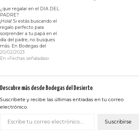
sabor, ¡has llegado al lugar
correcto! En nuestra tienda
¿que regalar en el DIA DEL
en línea de productos
PADRE?
gourmet, tenemos la
¡Hola! Si estás buscando el
selección perfecta para…
regalo perfecto para
sorprender a tu papá en el
día del padre, no busques
más. En Bodegas del
Desierto, tenemos el
20/02/2023
regalo perfecto para el
En «Fechas señaladas»
papá amante del buen vino
y de la buena comida: ¡un
delicioso jamón ibérico
junto con una botella de
Descubre más desde Bodegas del Desierto
nuestro…
Suscríbete y recibe las últimas entradas en tu correo
electrónico.
Suscribirse