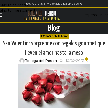
Envío gratis Envío gratis a partir de 99 €
Skip to navigation
Skip to main content
Despensa ibéri
Blog
FECHAS SEÑALADAS
San Valentín: sorprende con regalos gourmet que
lleven el amor hasta la mesa
0
Bodega del Desierto
On 10/02/2023