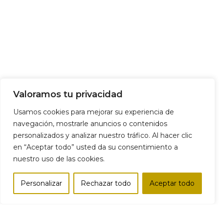
Valoramos tu privacidad
Usamos cookies para mejorar su experiencia de
navegación, mostrarle anuncios o contenidos
personalizados y analizar nuestro tráfico. Al hacer clic
en “Aceptar todo” usted da su consentimiento a
nuestro uso de las cookies.
Personalizar
Rechazar todo
Aceptar todo
Tienda
Lista de deseos
Carro
Mi cuenta
Comparar