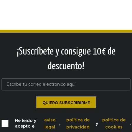
¡Suscríbete y consigue 10€ de
descuento!
aviso
política de
política de
He leído y
,
y
.
acepto el
legal
privacidad
cookies