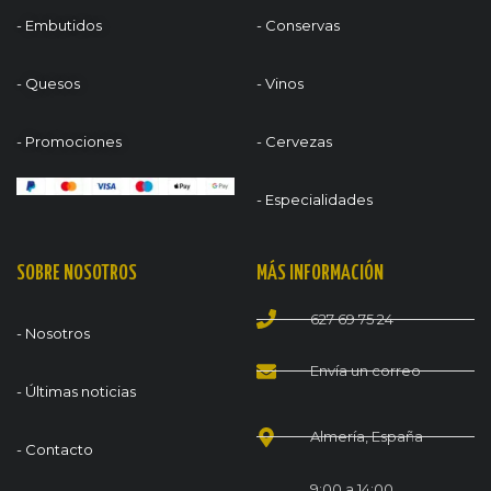
- Embutidos
- Conservas
- Quesos
- Vinos
- Promociones
- Cervezas
- Especialidades
SOBRE NOSOTROS
MÁS INFORMACIÓN
627 69 75 24
- Nosotros
Envía un correo
- Últimas noticias
Almería, España
- Contacto
9:00 a 14:00