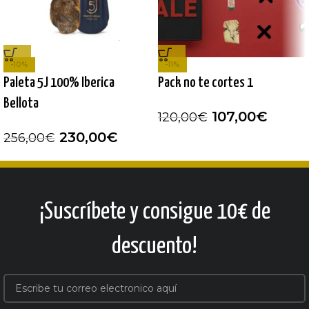
-10%
-11%
Paleta 5J 100% Iberica
Pack no te cortes 1
Bellota
107,00
€
120,00
€
230,00
€
256,00
€
¡Suscríbete y consigue 10€ de
descuento!