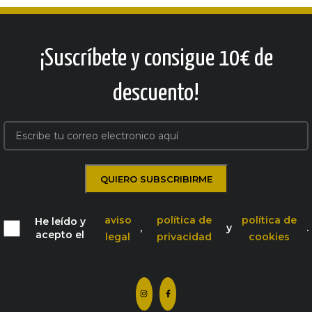
¡Suscríbete y consigue 10€ de
descuento!
aviso
política de
política de
He leído y
,
y
.
acepto el
legal
privacidad
cookies