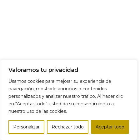
Valoramos tu privacidad
Usamos cookies para mejorar su experiencia de
navegación, mostrarle anuncios o contenidos
personalizados y analizar nuestro tráfico. Al hacer clic
en “Aceptar todo” usted da su consentimiento a
nuestro uso de las cookies.
Personalizar
Rechazar todo
Aceptar todo
Tienda
Lista de deseos
Carro
Mi cuenta
Comparar